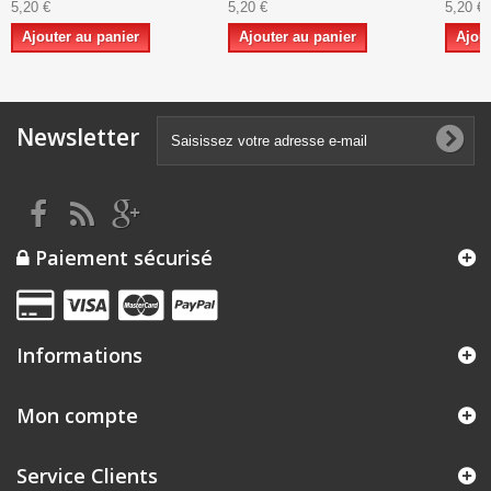
5,20 €
5,20 €
5,20 €
Ajouter au panier
Ajouter au panier
Ajout
Newsletter
Paiement sécurisé
Informations
Mon compte
Service Clients