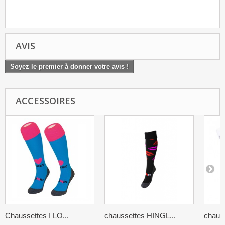
AVIS
Soyez le premier à donner votre avis !
ACCESSOIRES
Chaussettes I LO...
chaussettes HINGL...
chaus