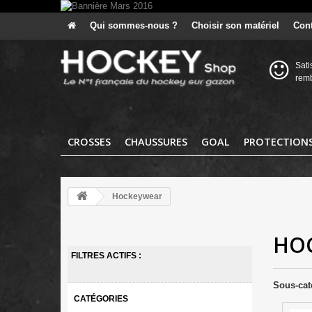
Qui sommes-nous ?
Choisir son matériel
Cont
Sati
rem
CROSSES
CHAUSSURES
GOAL
PROTECTION
Hockeywear
HO
FILTRES ACTIFS :
Sous-cat
CATÉGORIES