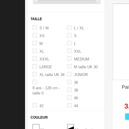
TAILLE
S / M
L / XL
XS
S
M
L
XL
XXL
XXXL
MEDIUM
LARGE
M taille UK 30
XL taille UK 34
JUNIOR
36
Pai
8 ans - 128 cm -
38
taille 0
40
3
42
44
46
48
COULEUR
50
7/8 ans