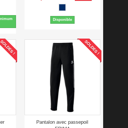
minimum
Disponible
SOLDES !
SOLDES !
er
Pantalon avec passepoil