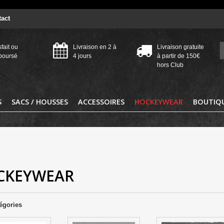
act
sfait ou
Livraison en 2 à
Livraison gratuite
boursé
4 jours
à partir de 150€
hors Club
S
SACS / HOUSSES
ACCESSOIRES
HOCKEYWEAR
BOUTIQU
CKEYWEAR
égories