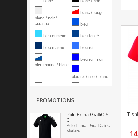
8/10 ans
10/12 ans
blanc
blanc / noir
12/14 ans
blanc / rouge
blanc / noir /
curacao
bleu
bleu curacao
bleu foncé
bleu marine
bleu roi
bleu roi / noir
bleu marine / blanc
bleu roi / noir / blanc
bordeaux
gris
PROMOTIONS
gris / bleu curacao
gris / noir / blanc
T-sh
Polo Erima GraffiC 5-
heather grey
indigo blue
C
Polo Erima GraffiC 5-C
jaune
jaune fluo
Matière...
14