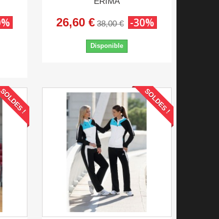
ERIMA
0%
26,60 €
-30%
38,00 €
Disponible
SOLDES !
SOLDES !