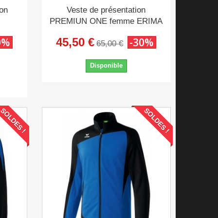
ion
Veste de présentation
PREMIUN ONE femme ERIMA
0%
45,50 €
-30%
65,00 €
Disponible
SOLDES !
SOLDES !