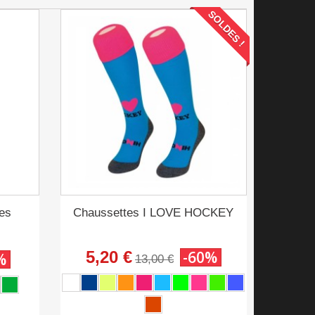
SOLDES !
ies
Chaussettes I LOVE HOCKEY
5,20 €
-60%
%
13,00 €