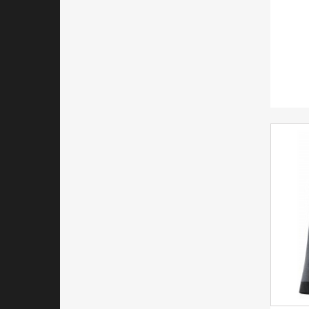
vert smaragd
vert gecko
rose jaune
blanc/bleu
indigo/noir
vert fluo rose
bleu canard
orange /blanc
Curaçao/noir/blanc
bleu marine /rouge
jaune/rouge
bleu marine / ciel
noir / gris
bleu colombia