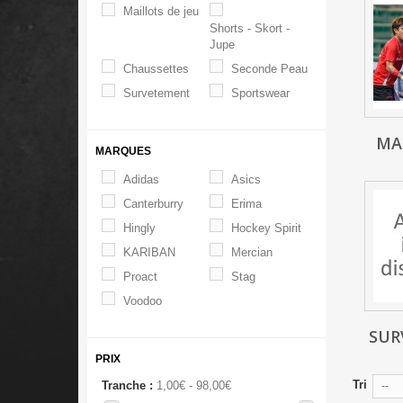
Maillots de jeu
Shorts - Skort -
Jupe
Chaussettes
Seconde Peau
Survetement
Sportswear
MA
MARQUES
Adidas
Asics
Canterburry
Erima
Hingly
Hockey Spirit
KARIBAN
Mercian
Proact
Stag
Voodoo
SUR
PRIX
Tri
Tranche :
1,00€ - 98,00€
--