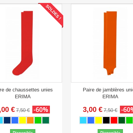
SOLDES !
re de chaussettes unies
Paire de jamblères un
ERIMA
ERIMA
,00 €
-60%
3,00 €
-60
7,50 €
7,50 €
Disponible
Disponible