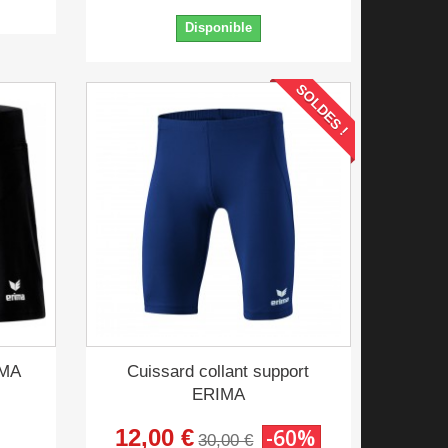
Disponible
SOLDES !
IMA
Cuissard collant support
ERIMA
12,00 €
-60%
30,00 €