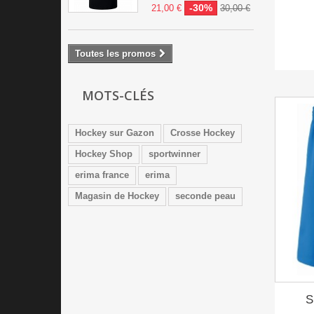
jaune / noir
kaki
-30%
21,00 €
30,00 €
noir
noir / blanc
Toutes les promos
noir / jaune
noir / orange
noir / rouge
orange
MOTS-CLÉS
orange fluo
rose
Hockey sur Gazon
Crosse Hockey
rose fushia
rouge
Hockey Shop
sportwinner
rouge / blanc
rouge / noir
erima france
erima
turquoise
vert
Magasin de Hockey
seconde peau
vert bouteille
vert clair
vert émeraude
vert fluo
vert / blanc
vert émeraude /
blanc
S