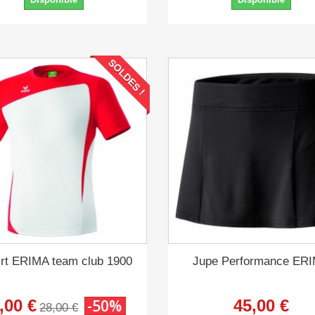
SOLDES !
irt ERIMA team club 1900
Jupe Performance ER
,00 €
-50%
45,00 €
28,00 €