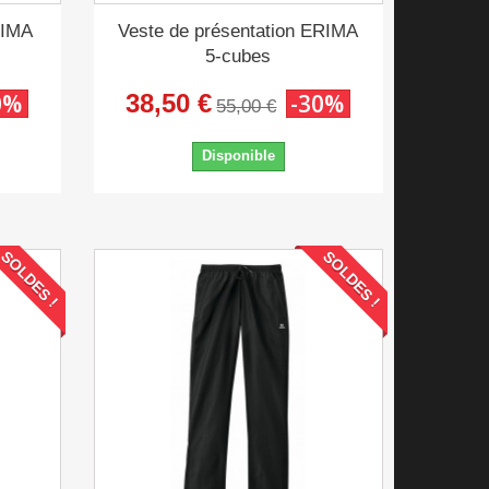
RIMA
Veste de présentation ERIMA
5-cubes
0%
38,50 €
-30%
55,00 €
Disponible
SOLDES !
SOLDES !