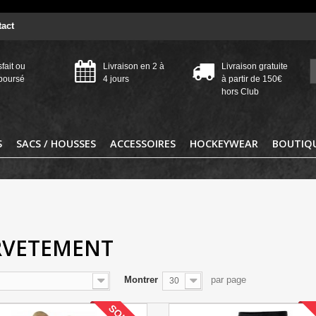
act
sfait ou
Livraison en 2 à
Livraison gratuite
boursé
4 jours
à partir de 150€
hors Club
S
SACS / HOUSSES
ACCESSOIRES
HOCKEYWEAR
BOUTIQU
RVETEMENT
Montrer
par page
30