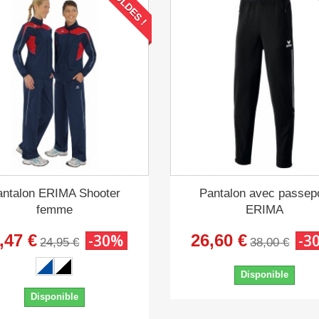
SOLDES !
antalon ERIMA Shooter
Pantalon avec passepo
femme
ERIMA
,47 €
-30%
26,60 €
-3
24,95 €
38,00 €
Disponible
Disponible