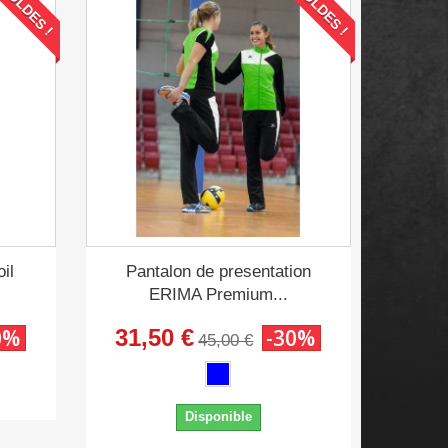
SOLDES !
SOLDES !
il
Pantalon de presentation
ERIMA Premium...
0%
31,50 €
-30%
45,00 €
Disponible