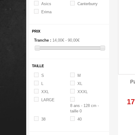
Asics
Canterburry
Erima
PRIX
Tranche :
14,00€ - 90,00€
TAILLE
S
M
P
L
XL
XXL
XXXL
17
LARGE
8 ans - 128 cm -
taille 0
38
40