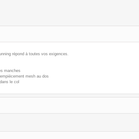
Running répond à toutes vos exigences.
les manches
à l'empiècement mesh au dos
dans le col