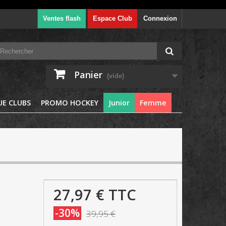
Ventes flash
Espace Club
Connexion
Panier
(vide)
E CLUBS
PROMO HOCKEY
Junior
Femme
27,97 €
TTC
-30%
39,95 €