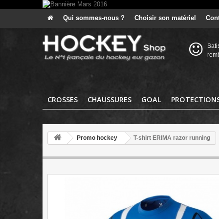
Qui sommes-nous ?
Choisir son matériel
Cont
Sati
rem
CROSSES
CHAUSSURES
GOAL
PROTECTION
Promo hockey
T-shirt ERIMA razor running