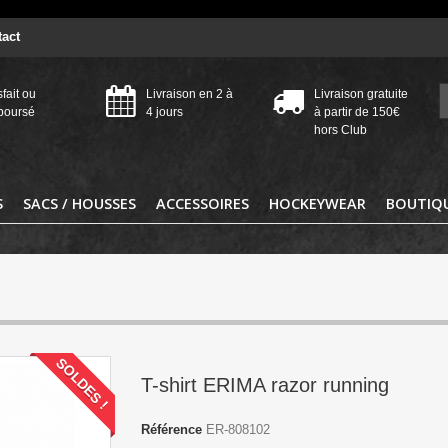
act
sfait ou
Livraison en 2 à
Livraison gratuite
boursé
4 jours
à partir de 150€
hors Club
S
SACS / HOUSSES
ACCESSOIRES
HOCKEYWEAR
BOUTIQU
SOLDES !
T-shirt ERIMA razor running
Référence
ER-808102