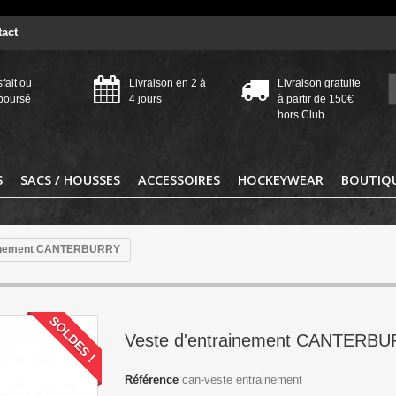
act
sfait ou
Livraison en 2 à
Livraison gratuite
boursé
4 jours
à partir de 150€
hors Club
S
SACS / HOUSSES
ACCESSOIRES
HOCKEYWEAR
BOUTIQU
ainement CANTERBURRY
SOLDES !
Veste d'entrainement CANTERB
Référence
can-veste entrainement