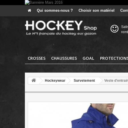
Qui sommes-nous ?
Choisir son matériel
Cont
Sati
rem
CROSSES
CHAUSSURES
GOAL
PROTECTION
Hockeywear
Survetement
Veste d'entr