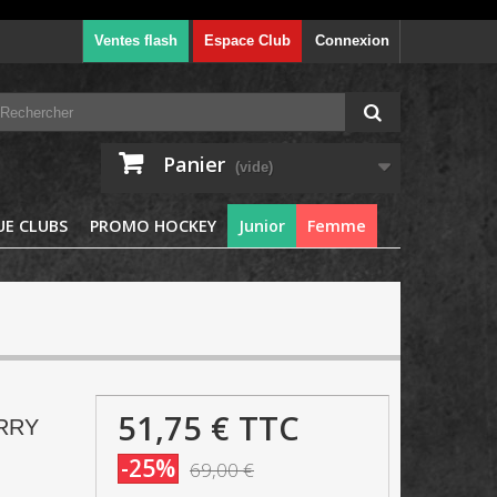
Ventes flash
Espace Club
Connexion
Panier
(vide)
E CLUBS
PROMO HOCKEY
Junior
Femme
51,75 €
TTC
URRY
-25%
69,00 €