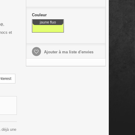
Couleur
jaune fluo
e.
hocs et
Ajouter à ma liste d'envies
nterest
a déjà une