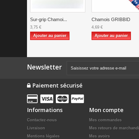
Sur-grip Chamoi...
Chamois GRIBBID
3,75 €
4,69 €
Ajouter au panier
Ajouter au panier
Newsletter
Paiement sécurisé
Informations
Mon compte
Contactez-nous
Mes commandes
Livraison
Mes retours de marchand
Mentions légales
Mes avoirs