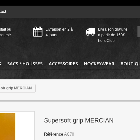
act
sfait ou
Livraison en 2 à
Livraison gratuite
boursé
4 jours
à partir de 150€
hors Club
S
SACS / HOUSSES
ACCESSOIRES
HOCKEYWEAR
BOUTIQU
oft grip MERCIAN
Supersoft grip MERCIAN
Référence
AC70