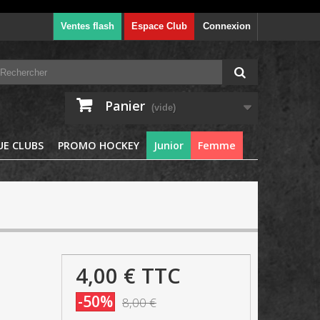
Ventes flash
Espace Club
Connexion
Panier
(vide)
E CLUBS
PROMO HOCKEY
Junior
Femme
4,00 €
TTC
-50%
8,00 €