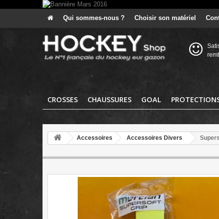
Qui sommes-nous ?
Choisir son matériel
Cont
Sati
rem
CROSSES
CHAUSSURES
GOAL
PROTECTION
Accessoires
Accessoires Divers
Supers