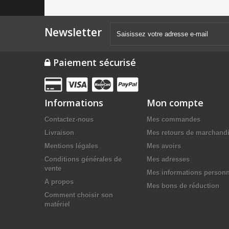
Newsletter
Paiement sécurisé
Informations
Mon compte
Contactez-nous
Mes commandes
Livraison
Mes retours de marchand
Mentions légales
Mes avoirs
Conditions générales de
Mes adresses
vente
Mes informations personn
A propos
Mes bons de réduction
Comment choisir son
matériel