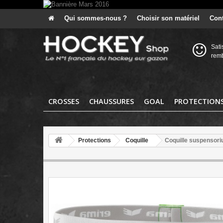
Qui sommes-nous ?
Choisir son matériel
Cont
Sati
rem
CROSSES
CHAUSSURES
GOAL
PROTECTION
Protections
Coquille
Coquille suspensor