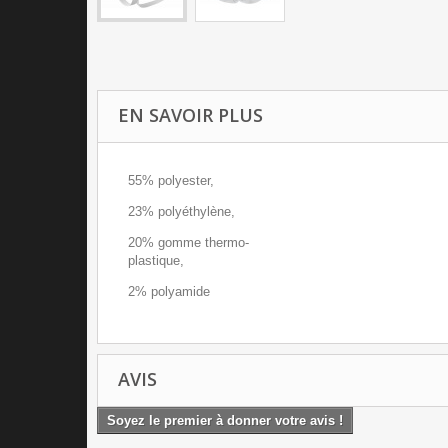
EN SAVOIR PLUS
55% polyester,
23% polyéthylène,
20% gomme thermo-
plastique,
2% polyamide
AVIS
Soyez le premier à donner votre avis !