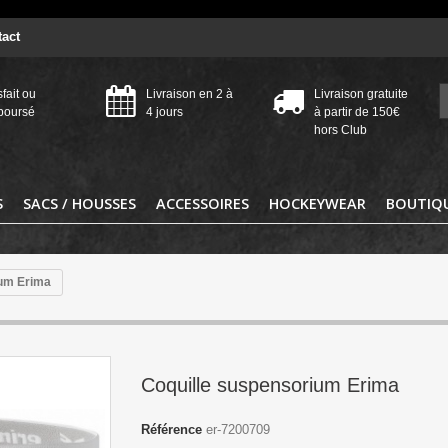
act
sfait ou
Livraison en 2 à
Livraison gratuite
boursé
4 jours
à partir de 150€
hors Club
S
SACS / HOUSSES
ACCESSOIRES
HOCKEYWEAR
BOUTIQU
ium Erima
Coquille suspensorium Erima
Référence
er-7200709