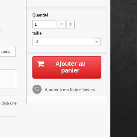
Quantité
t
taille
S
nterest
Ajouter au
panier
Ajouter à ma liste d'envies
a déjà une