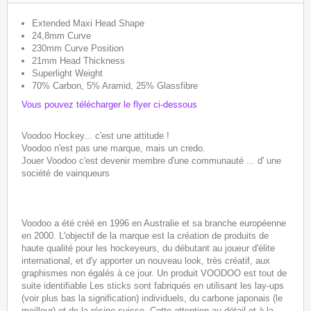
Extended Maxi Head Shape
24,8mm Curve
230mm Curve Position
21mm Head Thickness
Superlight Weight
70% Carbon, 5% Aramid, 25% Glassfibre
Vous pouvez télécharger le flyer ci-dessous
Voodoo Hockey... c'est une attitude !
Voodoo n'est pas une marque, mais un credo.
Jouer Voodoo c'est devenir membre d'une communauté ... d' une
société de vainqueurs
Voodoo a été créé en 1996 en Australie et sa branche européenne
en 2000. L'objectif de la marque est la création de produits de
haute qualité pour les hockeyeurs, du débutant au joueur d'élite
international, et d'y apporter un nouveau look, très créatif, aux
graphismes non égalés à ce jour. Un produit VOODOO est tout de
suite identifiable Les sticks sont fabriqués en utilisant les lay-ups
(voir plus bas la signification) individuels, du carbone japonais (le
meilleur) et de la résine suisse. Cette attention au détail et à la