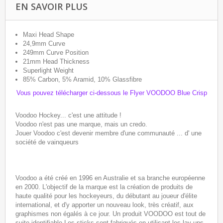
EN SAVOIR PLUS
Maxi Head Shape
24,9mm Curve
249mm Curve Position
21mm Head Thickness
Superlight Weight
85% Carbon, 5% Aramid, 10% Glassfibre
Vous pouvez télécharger ci-dessous le Flyer VOODOO Blue Crisp
Voodoo Hockey... c'est une attitude !
Voodoo n'est pas une marque, mais un credo.
Jouer Voodoo c'est devenir membre d'une communauté ... d' une
société de vainqueurs
Voodoo a été créé en 1996 en Australie et sa branche européenne
en 2000. L'objectif de la marque est la création de produits de
haute qualité pour les hockeyeurs, du débutant au joueur d'élite
international, et d'y apporter un nouveau look, très créatif, aux
graphismes non égalés à ce jour. Un produit VOODOO est tout de
suite identifiable Les sticks sont fabriqués en utilisant les lay-ups